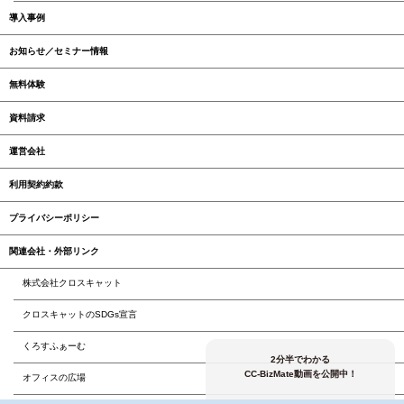
導入事例
お知らせ／セミナー情報
無料体験
資料請求
運営会社
利用契約約款
プライバシーポリシー
関連会社・外部リンク
株式会社クロスキャット
クロスキャットのSDGs宣言
くろすふぁーむ
2分半でわかる
CC-BizMate動画を公開中！
オフィスの広場