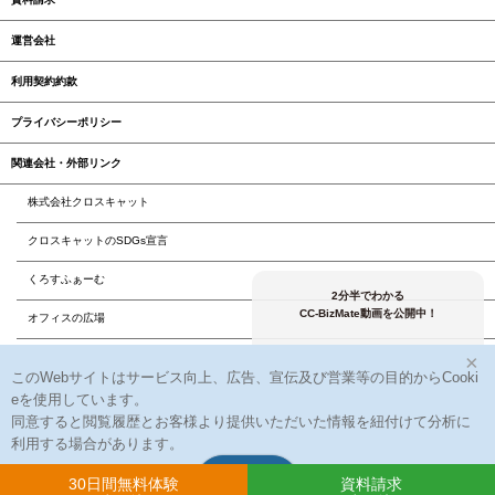
運営会社
利用契約約款
プライバシーポリシー
関連会社・外部リンク
株式会社クロスキャット
クロスキャットのSDGs宣言
くろすふぁーむ
2分半でわかる
CC-BizMate動画を公開中！
オフィスの広場
株式会社クロスユーアイエス
×
このWebサイトはサービス向上、広告、宣伝及び営業等の目的からCooki
株式会社クロスアクティブ
eを使用しています。
同意すると閲覧履歴とお客様より提供いただいた情報を紐付けて分析に
株式会社クロスリード
利用する場合があります。
同意する
30日間無料体験
資料請求