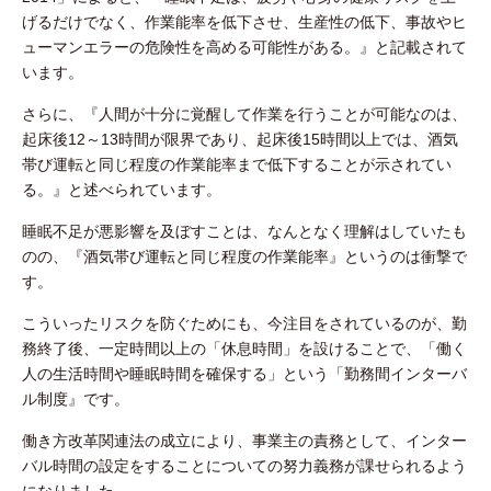
げるだけでなく、作業能率を低下させ、生産性の低下、事故やヒ
ューマンエラーの危険性を高める可能性がある。』と記載されて
います。
さらに、『人間が十分に覚醒して作業を行うことが可能なのは、
起床後12～13時間が限界であり、起床後15時間以上では、酒気
帯び運転と同じ程度の作業能率まで低下することが示されてい
る。』と述べられています。
睡眠不足が悪影響を及ぼすことは、なんとなく理解はしていたも
のの、『酒気帯び運転と同じ程度の作業能率』というのは衝撃で
す。
こういったリスクを防ぐためにも、今注目をされているのが、勤
務終了後、一定時間以上の「休息時間」を設けることで、「働く
人の生活時間や睡眠時間を確保する」という「勤務間インターバ
ル制度』です。
働き方改革関連法の成立により、事業主の責務として、インター
バル時間の設定をすることについての努力義務が課せられるよう
になりました。