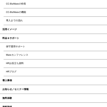
CC-BizMateの特長
CC-BizMateの機能
導入までの流れ
活用イメージ
料金＆サポート
保守運用サポート
Mateカンファレンス
HRお役立ち資料
HRブログ
導入事例
お知らせ／セミナー情報
無料体験
資料請求