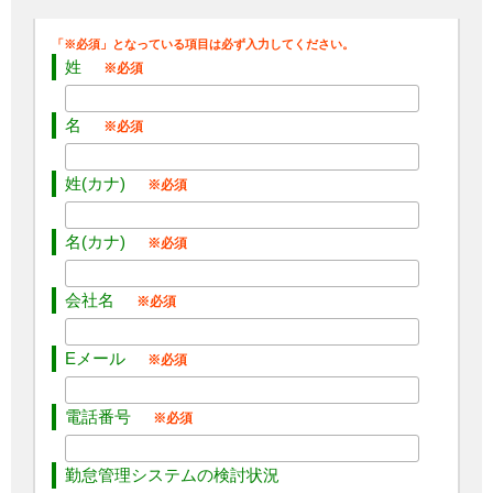
姓
名
姓(カナ)
名(カナ)
会社名
Eメール
電話番号
勤怠管理システムの検討状況