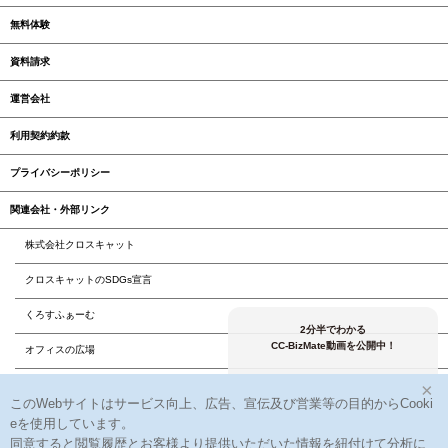
無料体験
資料請求
運営会社
利用契約約款
プライバシーポリシー
関連会社・外部リンク
株式会社クロスキャット
クロスキャットのSDGs宣言
くろすふぁーむ
2分半でわかる
CC-BizMate動画を公開中！
オフィスの広場
×
株式会社クロスユーアイエス
このWebサイトはサービス向上、広告、宣伝及び営業等の目的からCooki
株式会社クロスアクティブ
eを使用しています。
同意すると閲覧履歴とお客様より提供いただいた情報を紐付けて分析に