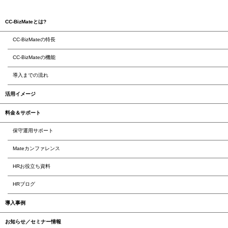
CC-BizMateとは?
CC-BizMateの特長
CC-BizMateの機能
導入までの流れ
活用イメージ
料金＆サポート
保守運用サポート
Mateカンファレンス
HRお役立ち資料
HRブログ
導入事例
お知らせ／セミナー情報