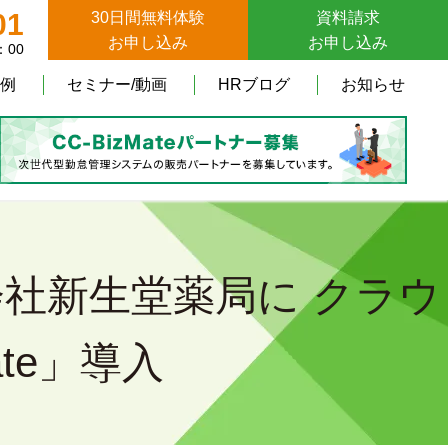
01
30日間無料体験
資料請求
お申し込み
お申し込み
：00
例
セミナー/動画
HRブログ
お知らせ
会社新生堂薬局に クラウ
te」導入