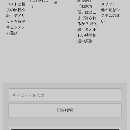
に注意しよ
託契約で
理
コストと精
メリット、
う
「勤怠管
度の比較検
他の勤怠シ
理」はどこ
証、デメリ
ステムの違
まで許され
ットを解消
い
るか？ 法的
するシステ
線引きと正
ム選び
しい時間把
握の原則
記事検索