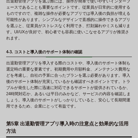
出退勤管理アプリを選ぶ際には、操作が簡単で使いやすいインターフ
ェースであることも重要なポイントです。従業員が日常的に使用する
ものですので、複雑な操作が必要なアプリでは導入後の負担が増える
可能性があります。シンプルなデザインで直感的に操作できるアプリ
を選ぶと、従業員がストレスなく利用でき、打刻漏れやミスも減りま
す。UI/UXが良好で、初心者でも容易に使いこなせるアプリが推奨さ
れます。
4-3. コストと導入後のサポート体制の確認
出退勤管理アプリを導入する際のコストや、導入後のサポート体制も
選定時の重要な要素です。初期費用や月額料金、メンテナンス費用な
どを考慮し、自社の予算に合ったプランを選ぶ必要があります。導入
後のサポート体制が充実しているかも確認すべきポイントです。トラ
ブルが発生した際に迅速に対応できるサポートが提供されているか、
24時間対応か、あるいは平日のみかなど、サービスの内容を確認しま
しょう。導入後のサポートがしっかりしていると、安心して長期間運
用できるため、企業にとって有益です。
第5章 出退勤管理アプリ導入時の注意点と効果的な活用
方法