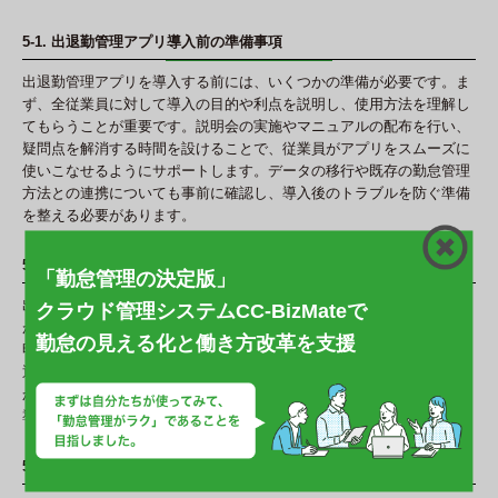
5-1. 出退勤管理アプリ導入前の準備事項
出退勤管理アプリを導入する前には、いくつかの準備が必要です。ま
ず、全従業員に対して導入の目的や利点を説明し、使用方法を理解し
てもらうことが重要です。説明会の実施やマニュアルの配布を行い、
疑問点を解消する時間を設けることで、従業員がアプリをスムーズに
使いこなせるようにサポートします。データの移行や既存の勤怠管理
方法との連携についても事前に確認し、導入後のトラブルを防ぐ準備
を整える必要があります。
5-2. アプリ導入後の社内ルール整備と運用方法
「勤怠管理の決定版」
出退勤管理アプリを効果的に運用するためには、社内でのルール整備
クラウド管理システムCC-BizMateで
が欠かせません。打刻のタイミングや遅刻・早退の取り扱い方などを
勤怠の見える化と働き方改革を支援
明確に定め、全従業員に周知することが大切です。アプリ導入後に出
退勤データを定期的に確認し、不正打刻や入力ミスが発生していない
かをチェックする体制も必要です。ルール整備を行うことで、アプリ
導入の効果を最大限に引き出し、適切な勤怠管理が実現します。
5-3. データの定期確認とトラブル対応策