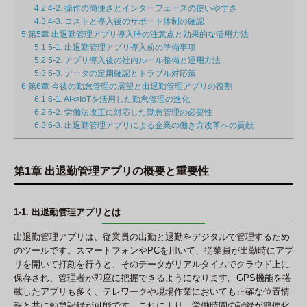
4.2
4-2. 操作の簡便さとインターフェースの使いやすさ
4.3
4-3. コストと導入後のサポート体制の確認
5
第5章 出退勤管理アプリ導入時の注意点と効果的な活用方法
5.1
5-1. 出退勤管理アプリ導入前の準備事項
5.2
5-2. アプリ導入後の社内ルール整備と運用方法
5.3
5-3. データの定期確認とトラブル対応策
6
第6章 今後の勤怠管理の展望と出退勤管理アプリの役割
6.1
6-1. AIやIoTを活用した勤怠管理の進化
6.2
6-2. 労働法改正に対応した勤怠管理の必要性
6.3
6-3. 出退勤管理アプリによる企業の働き方改革への貢献
第1章 出退勤管理アプリの概要と重要性
1-1. 出退勤管理アプリとは
出退勤管理アプリは、従業員の出勤と退勤をデジタルで管理するため
のツールです。スマートフォンやPCを用いて、従業員が出勤時にアプ
リを開いて打刻を行うと、そのデータがリアルタイムでクラウド上に
保存され、管理者が即座に把握できるようになります。GPS機能を搭
載したアプリも多く、テレワークや現場作業においても正確な位置情
報と共に勤怠記録が可能です。これにより、労働時間の記録が簡便化