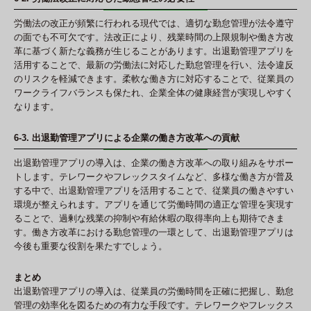
労働法の改正が頻繁に行われる現代では、適切な勤怠管理が法令遵守
の面でも不可欠です。法改正により、残業時間の上限規制や働き方改
革に基づく新たな義務が生じることがあります。出退勤管理アプリを
活用することで、最新の労働法に対応した勤怠管理を行い、法令違反
のリスクを軽減できます。柔軟な働き方に対応することで、従業員の
ワークライフバランスも保たれ、企業全体の健康経営が実現しやすく
なります。
6-3. 出退勤管理アプリによる企業の働き方改革への貢献
出退勤管理アプリの導入は、企業の働き方改革への取り組みをサポー
トします。テレワークやフレックスタイムなど、多様な働き方が普及
する中で、出退勤管理アプリを活用することで、従業員の働きやすい
環境が整えられます。アプリを通じて労働時間の適正な管理を実現す
ることで、過剰な残業の抑制や有給休暇の取得率向上も期待できま
す。働き方改革における勤怠管理の一環として、出退勤管理アプリは
今後も重要な役割を果たすでしょう。
まとめ
出退勤管理アプリの導入は、従業員の労働時間を正確に把握し、勤怠
管理の効率化を図るための有力な手段です。テレワークやフレックス