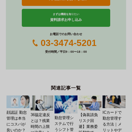
k
まずは機能を知りたい
資料請求お申し込み
お電話でのお問い合わせ
03-3474-5201
受付時間／平日9：00〜18：00
関連記事一覧
顔認証 勤怠
ICカードで
36協定違反
【偽装請負
勤怠管理シ
管理は本当
勤怠管理す
とは？残業
リスク回
ステムで行
にコスパが
る方法｜メ
時間の上限
避】業務委
うシフト管
良いのか？
リットやデ