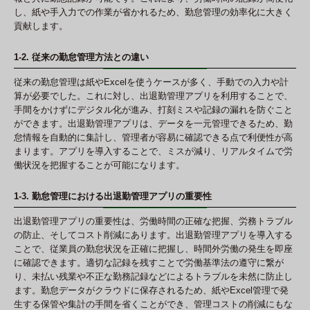
し、紙や手入力での作業が省かれるため、勤怠管理の効率化に大きく
貢献します。
1-2. 従来の勤怠管理方法との違い
従来の勤怠管理は紙やExcelを使うケースが多く、手動での入力や計
算が必要でした。これに対し、出退勤管理アプリを利用することで、
手間をかけずにデジタル化が進み、打刻ミスや記録の漏れを防ぐこと
ができます。出退勤管理アプリは、データを一元管理できるため、勤
怠情報を自動的に集計し、管理者が容易に確認できる点で利便性が高
まります。アプリを導入することで、ミスが減り、リアルタイムで労
働状況を把握することが可能になります。
1-3. 勤怠管理における出退勤管理アプリの重要性
出退勤管理アプリの重要性は、労働時間の正確な把握、労務トラブル
の防止、そしてコスト削減にあります。出退勤管理アプリを導入する
ことで、従業員の勤怠状況を正確に把握し、時間外労働の発生を即座
に確認できます。適切な記録を残すことで労働基準法の遵守に繋が
り、未払い残業や不正な勤務記録などによるトラブルを未然に防止し
ます。勤怠データがクラウドに保存されるため、紙やExcel管理で発
生する保管や集計の手間を省くことができ、管理コストの削減にもな