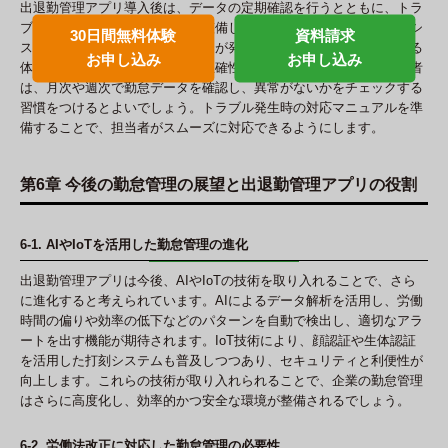
出退勤管理アプリ導入後は、データの定期確認を行うとともに、トラ
ブルが発生した場合の対応策を整備しておくことが求められます。シ
30日間無料体験
資料請求
ステム障害や打刻ミスなどの問題が発生した際に、迅速に修正できる
お申し込み
お申し込み
体制を整えることで、データの正確性を保つことができます。管理者
は、月次や週次で勤怠データを確認し、異常がないかをチェックする
習慣をつけるとよいでしょう。トラブル発生時の対応マニュアルを準
備することで、担当者がスムーズに対応できるようにします。
第6章 今後の勤怠管理の展望と出退勤管理アプリの役割
6-1. AIやIoTを活用した勤怠管理の進化
出退勤管理アプリは今後、AIやIoTの技術を取り入れることで、さら
に進化すると考えられています。AIによるデータ解析を活用し、労働
時間の偏りや効率の低下などのパターンを自動で検出し、適切なアラ
ートを出す機能が期待されます。IoT技術により、顔認証や生体認証
を活用した打刻システムも普及しつつあり、セキュリティと利便性が
向上します。これらの技術が取り入れられることで、企業の勤怠管理
はさらに高度化し、効率的かつ安全な環境が整備されるでしょう。
6-2. 労働法改正に対応した勤怠管理の必要性