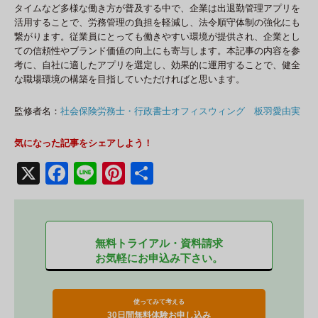
タイムなど多様な働き方が普及する中で、企業は出退勤管理アプリを
活用することで、労務管理の負担を軽減し、法令順守体制の強化にも
繋がります。従業員にとっても働きやすい環境が提供され、企業とし
ての信頼性やブランド価値の向上にも寄与します。本記事の内容を参
考に、自社に適したアプリを選定し、効果的に運用することで、健全
な職場環境の構築を目指していただければと思います。
監修者名：
社会保険労務士・行政書士オフィスウィング 板羽愛由実
気になった記事をシェアしよう！
X
F
Li
Pi
共
a
n
nt
有
c
e
er
e
e
無料トライアル・資料請求
b
st
お気軽にお申込み下さい。
o
o
使ってみて考える
30日間無料体験お申し込み