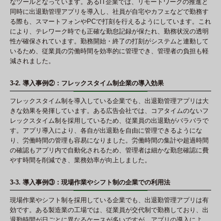
なツールとなっています。あるIT企業では、リモートワークの推進と
同時に出退勤管理アプリを導入し、社員が自宅やカフェなどで勤務す
る際も、スマートフォンやPCで打刻を行えるようにしています。これ
により、テレワーク時でも正確な勤怠記録が保たれ、勤務状況の透明
性が確保されています。勤務開始・終了の打刻がシステムと連動して
いるため、従業員の労働時間を効率的に管理でき、管理者の負担も軽
減されました。
3-2. 導入事例②：フレックスタイム制企業の導入効果
フレックスタイム制を導入している企業でも、出退勤管理アプリは大
きな効果を発揮しています。ある広告会社では、コアタイムのないフ
レックスタイム制を採用しているため、従業員の出退勤がバラバラで
す。アプリ導入により、各自が出退勤を自由に管理できるようにな
り、労働時間の管理も容易になりました。労働時間の集計や超過時間
の確認もアプリ内で自動化されるため、管理者は細かな勤怠確認に費
やす時間を削減でき、業務効率が向上しました。
3-3. 導入事例③：現場作業やシフト制の企業での利用法
現場作業やシフト制を採用している企業でも、出退勤管理アプリは有
効です。ある製造業の工場では、従業員が交代制で勤務しており、出
退勤時間が日ごとに異なるケースが多いですが、アプリの導入によ