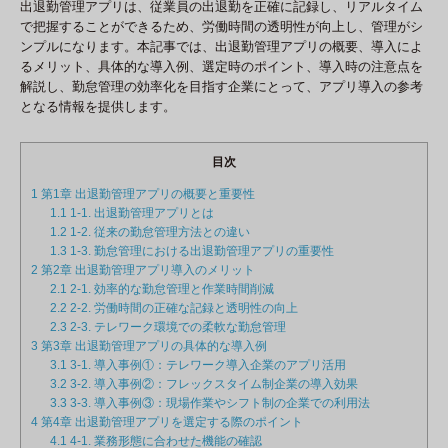
出退勤管理アプリは、従業員の出退勤を正確に記録し、リアルタイム
で把握することができるため、労働時間の透明性が向上し、管理がシ
ンプルになります。本記事では、出退勤管理アプリの概要、導入によ
るメリット、具体的な導入例、選定時のポイント、導入時の注意点を
解説し、勤怠管理の効率化を目指す企業にとって、アプリ導入の参考
となる情報を提供します。
目次
1
第1章 出退勤管理アプリの概要と重要性
1.1
1-1. 出退勤管理アプリとは
1.2
1-2. 従来の勤怠管理方法との違い
1.3
1-3. 勤怠管理における出退勤管理アプリの重要性
2
第2章 出退勤管理アプリ導入のメリット
2.1
2-1. 効率的な勤怠管理と作業時間削減
2.2
2-2. 労働時間の正確な記録と透明性の向上
2.3
2-3. テレワーク環境での柔軟な勤怠管理
3
第3章 出退勤管理アプリの具体的な導入例
3.1
3-1. 導入事例①：テレワーク導入企業のアプリ活用
3.2
3-2. 導入事例②：フレックスタイム制企業の導入効果
3.3
3-3. 導入事例③：現場作業やシフト制の企業での利用法
4
第4章 出退勤管理アプリを選定する際のポイント
4.1
4-1. 業務形態に合わせた機能の確認