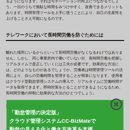
るようになります。それはモチベーションの向上につながるでしょ
う。一日のうちで無駄な時間をみつけやすく、改善できるメリットも
あります。時間管理ツールを上手に使うことにより、自己の生産性を
上げることさえ可能になるのです。
テレワークにおいて長時間労働を防ぐためには
離れた場所にいるからといって長時間労働がなくなるわけではありま
せん。しかし、同じ事業所内で働いていない分、長時間労働を把握し
リアルタイムで是正していくには工夫が必要です。効果的な方法に
は、どのようなものがあるでしょうか。労働者は時間管理ツールの活
用により、自らの労働時間を管理することが簡単になります。使用者
はクラウド型勤怠管理システムの導入で、リアルタイムに労働時間デ
ータを取得できます。即時対策をとることができるようになるため、
長時間労働の抑制に効果的な方法のひとつでしょう。
気になった記事をシェアしよう！
「勤怠管理の決定版」
X
F
Li
Pi
共
クラウド管理システムCC-BizMateで
a
n
nt
有
勤怠の見える化と働き方改革を支援