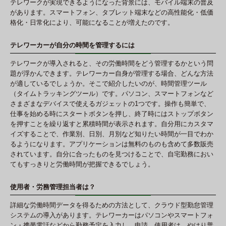
テレワークが実現できるようになった背景には、モバイル端末の普及
があります。スマートフォン、タブレット端末などの高性能化・低価
格化・日常化により、可能になることが増えたのです。
テレワーカーが自分の時間を管理するには
テレワークが導入されると、その労働時間をどう管理するかという問
題が浮かんできます。テレワーカー自身が管理する場合、どんな方法
が適しているでしょうか。そこで紹介したいのが、時間管理ツール
（タイムトラッキングツール）です。パソコン、スマートフォンなど
さまざまなデバイスで使えるガジェットの1つです。操作も簡単で、
仕事を始める時にスタートボタンを押し、終了時にはストップボタン
を押すことを繰り返すと累積時間が表示されます。自分用にカスタマ
イズすることで、作業別、日別、月別など知りたい時間が一目でわか
るようになります。アプリケーションは無料のものも含めて多数販売
されています。自分に合ったものを見つけることで、自宅勤務におい
てもすっきりと労働時間が把握できるでしょう。
使用者・労務管理担当者は？
詳細な労働時間データを得るための方法として、クラウド型勤怠管理
システムの導入があります。テレワーカーはパソコンやスマートフォ
ン・携帯電話などから勤務予定を入力し、申請。使用者は、やはり普