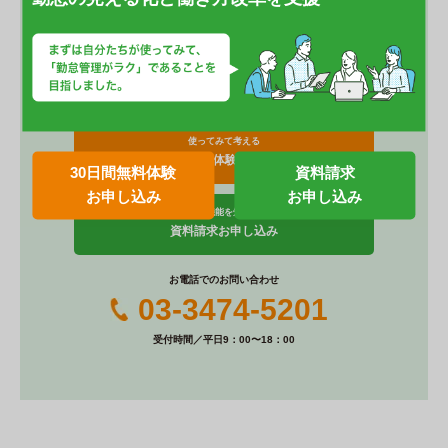
c
e
er
e
e
無料トライアル・資料請求
b
st
お気軽にお申込み下さい。
o
o
使ってみて考える
30日間無料体験お申し込み
30日間無料体験
資料請求
k
お申し込み
お申し込み
まずは機能を知りたい
資料請求お申し込み
お電話でのお問い合わせ
03-3474-5201
受付時間／平日9：00〜18：00