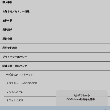
導入事例
お知らせ／セミナー情報
無料体験
資料請求
運営会社
利用契約約款
プライバシーポリシー
関連会社・外部リンク
株式会社クロスキャット
クロスキャットのSDGs宣言
くろすふぁーむ
2分半でわかる
CC-BizMate動画を公開中！
オフィスの広場
株式会社クロスユーアイエス