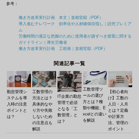
参考：
働き方改革実行計画 本文｜首相官邸（PDF）
導入進むテレワーク 効率化や人材確保目指し｜読売プレミア
ム
労働時間の適正な把握のために使用者が講ずべき措置に関する
ガイドライン｜厚生労働省
働き方改革実行計画 工程表｜首相官邸（PDF）
関連記事一覧
工数管理ツ
工数管理の
勤怠管理シ
【初心者向
ールの選び
IT企業の勤怠
方法とは？
ステムを導
け】工数の
方とは？種
管理で必須
具体的なや
入時の注意
人日・人月
類や機能、E
となる「工
り方や失敗
ポイントと
とは？定義
xcelとの違い
数管理」と
しないため
は？
や計算方
を解説
は？
の注意点も
法、管理の
解説
ポイント