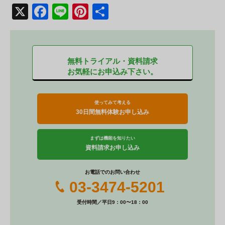
X
F
Li
Pi
共
a
n
nt
有
c
e
er
e
e
無料トライアル・資料請求
b
st
お気軽にお申込み下さい。
o
o
使ってみて考える
30日間無料体験お申し込み
k
まずは機能を知りたい
資料請求お申し込み
お電話でのお問い合わせ
03-3474-5201
受付時間／平日9：00〜18：00