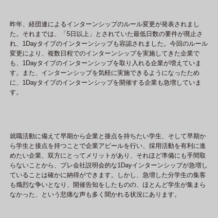
昨年、経団連によるインターンシップのルール変更が発表されまし
た。それまでは、「5日以上」とされていた最低日数の要件が廃止さ
れ、1Dayタイプのインターンシップも容認されました。今回のルール
変更により、複数日程でのインターンシップを実施してきた企業で
も、1Dayタイプのインターンシップを取り入れる企業が増えていま
す。また、インターンシップを気軽に実施できるようになったため
に、1Dayタイプのインターンシップを開催する企業も急増していま
す。
就職活動に備えて早期から企業と接点を持ちたい学生、そして早期か
ら学生と接点を持つことで企業アピールを行い、採用活動を有利に進
めたい企業、双方にとってメリットがあり、それほど準備にも手間取
らないことから、プレ会社説明会的な1Dayインターンシップが急増し
ていることは確かに納得ができます。しかし、急増した分学生の集客
も熾烈な争いとなり、開催告知をしたものの、ほとんど学生が集まら
なかった、という悲痛な声も多く聞かれる状況にあります。