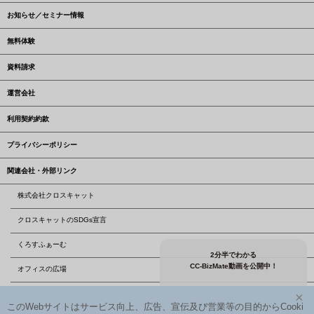
お知らせ／セミナー情報
無料体験
資料請求
運営会社
利用契約約款
プライバシーポリシー
関連会社・外部リンク
株式会社クロスキャット
クロスキャットのSDGs宣言
くろすふぁーむ
2分半でわかる
CC-BizMate動画を公開中！
オフィスの広場
株式会社クロスユーアイエス
×
このWebサイトはサービス向上、広告、宣伝及び営業等の目的からCooki