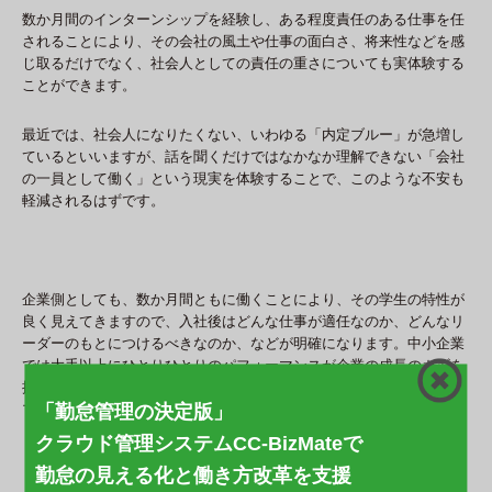
数か月間のインターンシップを経験し、ある程度責任のある仕事を任
されることにより、その会社の風土や仕事の面白さ、将来性などを感
じ取るだけでなく、社会人としての責任の重さについても実体験する
ことができます。
最近では、社会人になりたくない、いわゆる「内定ブルー」が急増し
ているといいますが、話を聞くだけではなかなか理解できない「会社
の一員として働く」という現実を体験することで、このような不安も
軽減されるはずです。
企業側としても、数か月間ともに働くことにより、その学生の特性が
良く見えてきますので、入社後はどんな仕事が適任なのか、どんなリ
ーダーのもとにつけるべきなのか、などが明確になります。中小企業
では大手以上にひとりひとりのパフォーマンスが企業の成長のカギを
握りますので、ミスマッチのない人材採用のためにもインターンシッ
プの持つ意味は大きいと言えます。
「勤怠管理の決定版」
クラウド管理システムCC-BizMateで
勤怠の見える化と働き方改革を支援