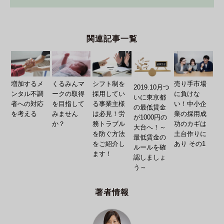
関連記事一覧
増加するメ
シフト制を
くるみんマ
売り手市場
2019.10月つ
ンタル不調
採用してい
ークの取得
に負けな
いに東京都
者への対応
る事業主様
を目指して
い！中小企
の最低賃金
を考える
は必見！労
みません
業の採用成
が1000円の
務トラブル
か？
功のカギは
大台へ！～
を防ぐ方法
土台作りに
最低賃金の
をご紹介し
あり その1
ルールを確
ます！
認しましょ
う～
著者情報