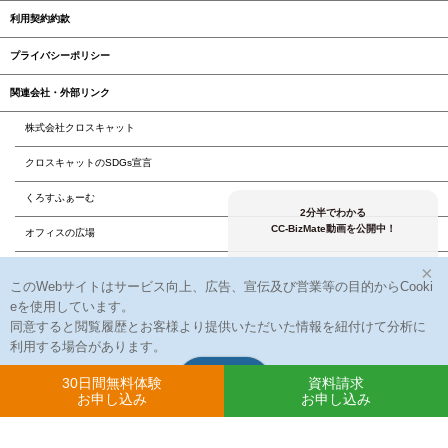
利用契約約款
プライバシーポリシー
関連会社・外部リンク
株式会社クロスキャット
クロスキャットのSDGs宣言
くろすふぁーむ
2分半でわかる
CC-BizMate動画を公開中！
オフィスの広場
株式会社クロスユーアイエス
×
このWebサイトはサービス向上、広告、宣伝及び営業等の目的からCooki
株式会社クロスアクティブ
eを使用しています。
同意すると閲覧履歴とお客様より提供いただいた情報を紐付けて分析に
株式会社クロスリード
利用する場合があります。
同意する
30日間無料体験
資料請求
お申し込み
お申し込み