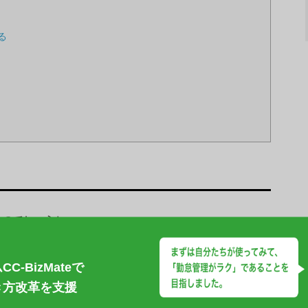
る
るのでしょうか。
目に分けて解説します。
」
管理
-BizMateで
き方改革を支援