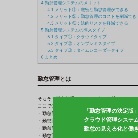
4
勤怠管理システムのメリット
4.1
メリット①：厳密な勤怠管理ができる
4.2
メリット②：勤怠管理のコストを削減でき
4.3
メリット③：法的リスクを軽減できる
5
勤怠管理システムの導入タイプ
5.1
タイプ①：クラウドタイプ
5.2
タイプ②：オンプレミスタイプ
5.3
タイプ③：タイムレコーダータイプ
6
まとめ
勤怠管理とは
そもそも勤怠管理とはどのように定義されてい
ここでは、勤怠管理の概要について、以下の4項
「勤怠管理の決定版
・勤怠管理とは「労働時間」と「休憩時間」の
クラウド管理システムCC
・勤怠管理の対象
・勤怠管理の目的
勤怠の見える化と働
・勤怠管理が求められる理由